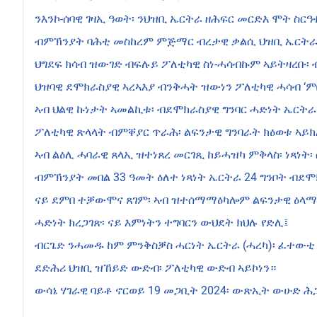
ንእንኮ-ሰባዊ ገዛኢ ዓወት፡ ንህዝቢ ኤርትራ ዘሕፍር መርድእ ሞት ስርዓ
ብምኽንያት ባሕቲ መስከረም ምጅማር ብረታዊ ቃልሲ ህዝቢ ኤርትራ 
ህግደፍ ክሳብ ዝውገድ ብፍሉይ ፖለቲካዊ ስነ-ሓሳብኩም ኣይትዛረቡ፡
ህዝባዊ ደሞክራስያዊ ኣረኣእያ ብንቅሓት ዝውነን ፖለቲካዊ ሓሳብ ‘ም
ኣብ ህልዊ ኩነታት ኣመልኪቱ፡ ብደሞክራስያዊ ግንባር ሓድነት ኤርትራ
ፖለቲካዊ ጽላላት ብምቐያር ጥራሕ፡ ልፍንታዊ ግንባራት ክዕወቱ ኣይክ
ኣብ ልዕሊ ሓባራዊ ጸላኢ ዝተነጸረ መርገጺ ከይሓዝካ ምቅላስ፡ ነጻነት
ብምኽንያት መበል 33 ዓመት ዕለተ ነጻነት ኤርትራ 24 ግንቦት ብደ
ናይ ደምበ ተቓውሞና ጸገም፡ ኣብ ዝተሰማማዕካሎም ልፍንታዊ ዕላማ
ሓድነት ክረጋገጽ፡ ናይ እምነትን ተግባርን ውህደት ክህሉ የድሊ፤
ብርጌድ ንሓመዱ ከም ምንቅስቓስ ሓርነት ኤርትራ (ሓረካ)፡ ፈተውቲ 
ደድሕሪ ህዝቢ ዝኸይድ ውድብ፡ ፖለቲካዊ ውድብ ኣይኮነን።
ውሳኔ ሃገራዊ ባይቶ ኖርወይ 19 መጋቢት 2024፡ ውጽኢት ውሁድ 