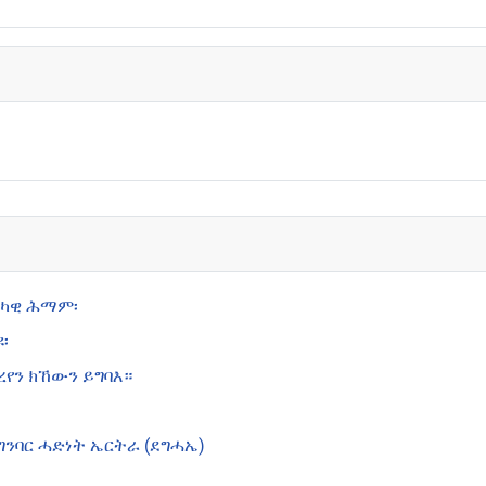
ቲካዊ ሕማም፡
፡
ረየን ክኸውን ይግባእ።
ንባር ሓድነት ኤርትራ (ደግሓኤ)