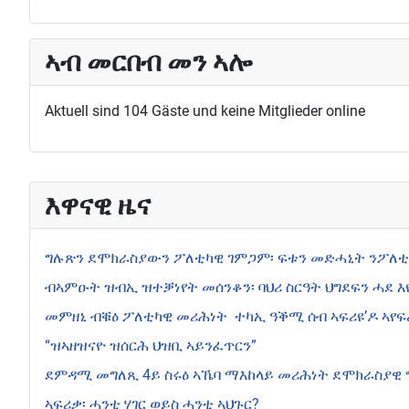
ኣብ መርበብ መን ኣሎ
Aktuell sind 104 Gäste und keine Mitglieder online
እዋናዊ ዜና
ግሉጽን ደሞክራስያውን ፖለቲካዊ ገምጋም፡ ፍቱን መድሓኒት ንፖለ
ብኣምዑት ዝብኢ ዝተቓነየት መሰንቆን፡ ባህሪ ስርዓት ህግደፍን ሓደ እዩ
መምዘኒ ብቑዕ ፖለቲካዊ መሪሕነት ተካኢ ዓቕሚ ሰብ ኣፍሪዩ’ዶ ኣየፍ
“ዝኣዘዝናዮ ዝሰርሕ ህዝቢ ኣይንፈጥርን”
ደምዳሚ መግለጺ 4ይ ስሩዕ ኣኼባ ማእከላይ መሪሕነት ደሞክራስያዊ ግ
ኣፍሪቃ፡ ሓንቲ ሃገር ወይስ ሓንቲ ኣህጉር?