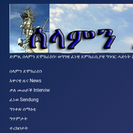
ድምጺ ሰላምን ደሞክራስን፡ ወግዓዊ ፈነዊ ደምክራሲያዊ ግንባር ሓድነት ኤርትራ (ደግ
ሰላምን ደሞክራስን
እዋናዊ ዜና News
ቃለ መጠይቕ Interviw
ፈነወ Sendung
ዓንቀጽ ሰማዕቲ
ግጥምታት
ተረክቦታት