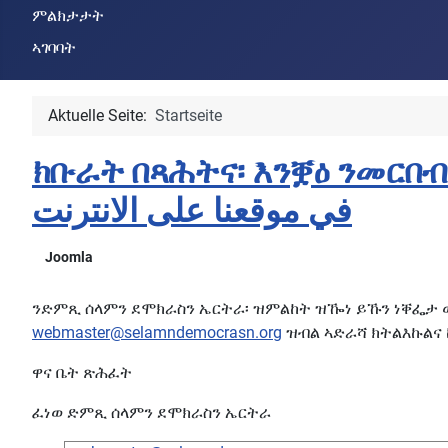
ምልክታታት
ኣገባባት
Aktuelle Seite:
Startseite
ክቡራት በጻሕትና፡ እንቛዕ ንመርበብና ብሰላ
في موقعنا على الانترنت
Joomla
ንድምጺ ሰላምን ደሞክራስን ኤርትራ፡ ዝምልከት ዝዀነ ይኹን ነቐፌታ
webmaster@selamndemocrasn.org
ዝብል ኣድራሻ ክትልእኩልና
ዋና ቤት ጽሕፈት
ፈነወ ድምጺ ሰላምን ደሞክራስን ኤርትራ