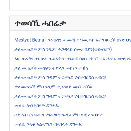
ተወሳኺ ሓበሬታ
Mestyat Betna | ንዕብዳን ሓሙሽተ ዓመታት እተንጸባርቕ ሰነድ 
ቃለ-መጠይቕ ምስ ገዲም ተጋዳላይ ሰመረ በያን(ወድ-በያን)
እዚ ኲናት፡ ዘብጽሖ ጉድኣትን ዝገድፎ ሳዕቤናትን፤ ናይ ሓዋሩ መዋጽኦ’ኸ? T
ቃለ መጠይቕ መስፍን ተድላን መኮነን ተኽለ
ቃለ-መጠይቕ ምስ ግዲም ተጋዳላይ ሃብተገርግስ ኣብርሃ
ቃለመጠይቕ ምስ ገዲም ተጋዳላይ ሙሴ ዳኘው
ቃለ-መጠይቕ ምስ ግዲም ተጋዳላይ ሃብተገርግስ ኣብርሃ
መልሲ ካብ ኣባላት ደግሓኤ
ዘተ ኣብ ህዝባውን ሃገራውን ጉዳይ ምስ ደቂ ኣንስትዮ
መልሲ ንኣቶ ኣልኣሚን ብኣባላት ደግሓኤ፡