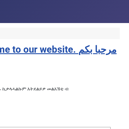
website. مرحبا بكم
ኪቃላሓልኩም እትደልይዎ መልእኽቲ ብ
ራ