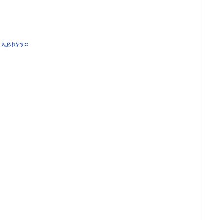
ኣይኮነን።