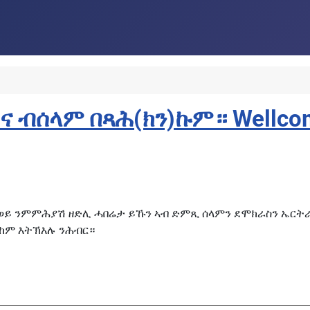
ም በጻሕ(ክን)ኩም። Wellcome to our 
 ወይ ንምምሕያሽ ዘድሊ ሓበሬታ ይኹን ኣብ ድምጺ
ሰላምን ደሞክራስን ኤርት
 ከም እትኽእሉ ንሕብር።