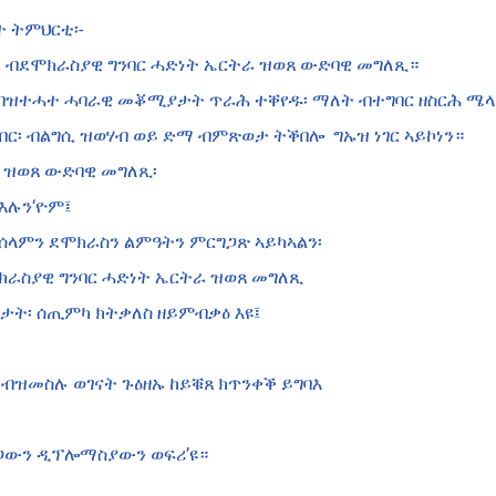
ተ ትምህርቲ፡-
ብደሞክራስያዊ ግንባር ሓድነት ኤርትራ ዝወጸ ውድባዊ መግለጺ።
 ብዝተሓተ ሓባራዊ መቖሚያታት ጥራሕ ተቐየዱ፡ ማለት ብተግባር ዘስርሕ ሜላ 
በር፡ ብልግሲ ዝወሃብ ወይ ድማ ብምጽወታ ትቕበሎ ግኡዝ ነገር ኣይኮነን።
 ዝወጸ ውድባዊ መግለጺ፡
እሉን‘ዮም፤
፡ ሰላምን ደሞክራስን ልምዓትን ምርግጋጽ ኣይካኣልን፡
ሞክራስያዊ ግንባር ሓድነት ኤርትራ ዝወጸ መግለጺ
ታት፡ ሰጢምካ ክትቃለስ ዘይምብቃዕ እዩ፤
ብዝመስሉ ወገናት ጉዕዘኡ ከይቑጸ ክጥንቀቕ ይግባእ
ሕጋውን ዲፕሎማስያውን ወፍሪ’ዩ።