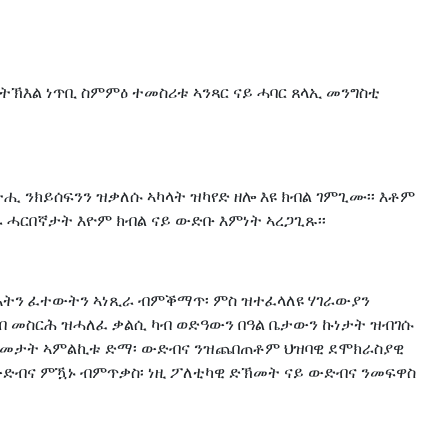
ትኽእል ነጥቢ ስምምዕ ተመስሪቱ ኣንጻር ናይ ሓባር ጸላኢ መንግስቲ
ሒ ንክይሰፍንን ዝቃለሱ ኣካላት ዝካየድ ዘሎ እዩ ክብል ገምጊሙ፡፡ እቶም
ሓርበኛታት እዮም ክብል ናይ ውድቡ እምነት ኣረጋጊጹ፡፡
ላእትን ፈተውትን ኣነጺራ ብምቕማጥ፡ ምስ ዝተፈላለዩ ሃገራውያን
ኣብ መስርሕ ዝሓለፈ ቃልሲ ካብ ወድዓውን በዓል ቤታውን ኩነታት ዝብገሱ
 ድኽመታት ኣምልኪቱ ድማ፡ ውድብና ንዝጨበጠቶም ህዝባዊ ደሞክራስያዊ
 ውድብና ምዃኑ ብምጥቃስ፡ ነዚ ፖለቲካዊ ድኽመት ናይ ውድብና ንመፍዋስ