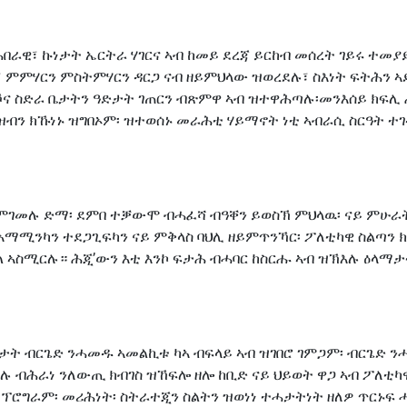
ሕበራዊ፣ ኩነታት ኤርትራ ሃገርና ኣብ ከመይ ደረጃ ይርከብ መሰረት ገይሩ ተመያ
ምምሃርን ምስትምሃርን ዳርጋ ናብ ዘይምህላው ዝወረደሉ፣ ስእነት ፍትሕን ኣድ
ኾና ስድራ ቤታትን ዓድታት ገጠርን ብጽምዋ ኣብ ዝተዋሕጣሉ፡መንእሰይ ክፍሊ 
ዝብን ክኹነኑ ዝግበኦም፡ ዝተወሰኑ መራሕቲ ሃይማኖት ነቲ ኣብራሲ ስርዓት ተገ
ምገመሉ ድማ፡ ደምበ ተቓውሞ ብሓፈሻ ብዓቐን ይወስኽ ምህላዉ፡ ናይ ምሁራት 
ኣማሚንካን ተደጋጊፍካን ናይ ምቅላስ ባህሊ ዘይምጥንኻር፡ ፖለቲካዊ ስልጣን ክ
ል ኣስሚርሉ። ሕጂ’ውን እቲ እንኮ ፍታሕ ብሓባር ከስርሑ ኣብ ዝኽእሉ ዕላማታ
ታት ብርጌድ ንሓመዱ ኣመልኪቱ ካኣ ብፍላይ ኣብ ዝገበሮ ገምጋም፡ ብርጌድ ን
ሰሉ ብሕራነ ንለውጢ ክብገስ ዝኸፍሎ ዘሎ ከቢድ ናይ ህይወት ዋጋ ኣብ ፖለቲ
ሮግራም፡ መሪሕነት፡ ስትራተጂን ስልትን ዝወነነ ተሓታትነት ዘለዎ ጥርኑፍ ሓ