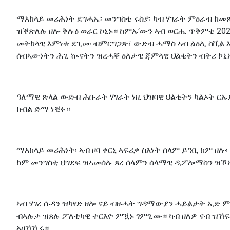
ማእከላይ መሪሕነት ደግሓኤ፡ መንግስቲ ሩስያ፡ ካብ ሃገራት ምዕራብ ክ
ዝቕጽለሉ ዘሎ ቅሉዕ ወራር ኮኒኑ። ከምኡ’ውን ኣብ ወርሒ ጥቅምቲ 202
መትከላዊ እምነቱ ደጊሙ ብምርግጋጽ፣ ውድብ ሓማስ ኣብ ልዕሊ ስቪል 
ሰብኣውነትን ሕጊ ኲናትን ዝረሓቐ ዕለታዊ ጃምላዊ ህልቂትን ብትሪ ኮኒ
ዓለማዊ ጽላል ውድብ ሕቡራት ሃገራት ነዚ ህዝባዊ ህልቂትን ካልኦት 
ክብል ድማ ነቒፉ።
ማእከላይ መሪሕነት፡ ኣብ ዞባ ቀርኒ ኣፍሪቃ ስእነት ሰላም ይዓቢ ከም ዘሎ
ከም መንግስቲ ህግደፍ ዝኣመሰሉ ጸረ ሰላምን ሰላማዊ ዲፖሎማስን ዝኾኑ
ኣብ ሃገረ ሱዳን ዝካየድ ዘሎ ናይ ብዙሓት ግዳማውያን ሓይልታት ኢድ ምት
ብኣሉታ ዝጸሉ ፖለቲካዊ ተርእዮ ምዃኑ ገምጊሙ። ካብ ዘለዎ ናብ ዝኸ
ኣዘኻኺሩ።