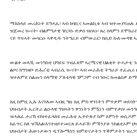
ማእከላይ መሪሕነት ደግሓኤ፡ ኣብ ከባቢና ኣመልኪቱ ኣብ ዝተመያየጠሉ 
ዝጀመረ ኲናት፡ ብልምዓታዊ ገስጋሱ ድቃስ ዝሰኣነ፡ ጸረ ሰላምን ደሞክራ
ናይ ጥፍኣት መሳርዑ ኣዋዲዱ ንትግራይ ብምውራር፡ ከቢድ ኩለ-መዳዊ 
ውልቀ መላኺ መንግስቲ ህግደፍ ንዝፈጸሞ ኣረሜናዊ ህልቂት ተሓታቲ ንሱ
ልቦና ክግንዘቦ፡ ድሕሪ’ቲ ኣብራሲ ኲናት፡ ኣብ መራሕቲ ትግራይ ተፈጢ
ዝተለምደ ስልጡን ሰላማዊ ፖለቲካዊ ገምጋም ናብ ንቡር ክመልስዎ ድማ
እዚ ከምዚ ኢሉ እናሃለወ፡ ኣብዚ ግዜ እዚ ምስ ዋንነትን ምጥቃም ወ
ህዝብታት ኤርትራ ልዑላዊ ግዝኣትን ዋንነትን ምዃነን ብምጥቃስ፡ መንግስቲ
ዝሓለፈ ታሪኽ ብዝተፈላለዩ መራሕቲ ኢትዮጵያ ከም እምነት ወሲዶም ብ
ክፈጥር ስለ ዝኽእል፡እንተዘይተመርጸ ይሓይሽ፡ ምኽንያቱ ንክልቲኦም ህዝ
ህዝብታት ሕውነታውን ዲፕሎማስን ዝምድናታትን ጥቕምታትን ዝረጋገጸ