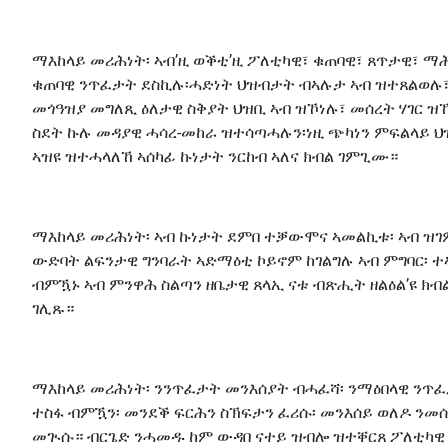
ማእከላይ መሪሕነት፡ ኣብ’ዚ ወቕቲ’ዚ ፖለቲካዊ፣ ቁጠባዊ፣ ጸጥታዊ፣ ማ
ቁጠባዊ ንጥፈታት ደስኪሉ፡ሓድነት ህዝብታት ብኣሉታ ኣብ ዝተጸልወሉ፣ 
መጎዓዝያ መግለጺ ዕለታዊ ስቅያት ህዝቢ ኣብ ዝኾነሉ፣ መሰረት ሃገር ዝ
ስደት ኩሉ መዳያዊ ሓሳረ-መከራ ዝተሳጣሓሉን፡ነዚ ጭካነን ምፍልላይ ህ
ኣዝዩ ዝተሓላለኸ ኣሰካፊ ኩነታት ንርከብ ኣለና ክብል ገምጊሙ።
ማእከላይ መሪሕነት፡ ኣብ ኩነታት ደምበ ተቓውሞና ኣመልኪቱ፡ ኣብ ዝገ
ውድባት ልፍንታዊ ግንባራት ኣድማዕቲ ኮይኖም ከገልግሉ ኣብ ምግባር፡ ተ
ብምዃኑ ኣብ ምንዋሕ ስልጣን ዘቤታዊ ጸላኢ ናቱ ብጽሒት ዘልዕል’ዩ ክብ
ገሊጹ።
ማእከላይ መሪሕነት፡ ንንጥፈታት መንእሰያት ብሓፈሻ፡ ንማዕበላዊ ንጥፈ
ተስፋ ብምዃን፡ መንደቕ ፍርሕን ስኽፍታን ፈሪሱ፡ መንእሰይ ወለዶ ንመ
መጒሱ። ብርጌድ ንሓመዱ ከም ውዳበ ናተይ ዝብሎ ዝተቐርጸ ፖለቲካዊ ፕ