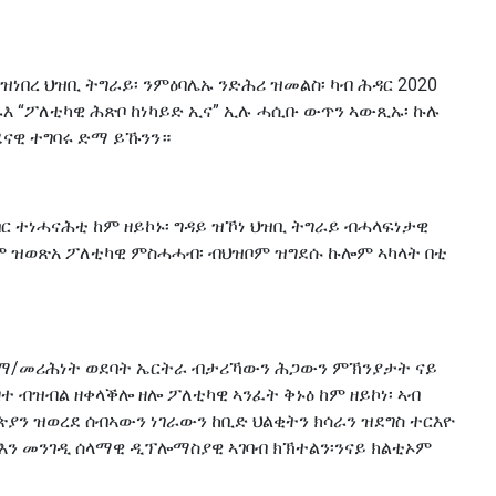
በረ ህዝቢ ትግራይ፡ ንምዕባሌኡ ንድሕሪ ዝመልስ፡ ካብ ሕዳር 2020
ፋእ “ፖለቲካዊ ሕጽቦ ከነካይድ ኢና” ኢሉ ሓሲቡ ውጥን ኣውጺኡ፡ ኩሉ
ናዊ ተግባሩ ድማ ይኹንን።
 ተነሓናሕቲ ከም ዘይኮኑ፡ ግዳይ ዝኾነ ህዝቢ ትግራይ ብሓላፍነታዊ
ዳም ዝወጽአ ፖለቲካዊ ምስሓሓብ፡ ብህዝቦም ዝግደሱ ኩሎም ኣካላት በቲ
ት፡ማ/መሪሕነት ወደባት ኤርትራ ብታሪኻውን ሕጋውን ምኽንያታት ናይ
ተ ብዝብል ዘቀላቕሎ ዘሎ ፖለቲካዊ ኣንፈት ቅኑዕ ከም ዘይኮነ፡ ኣብ
 ዝወረደ ሰብኣውን ነገራውን ከቢድ ህልቂትን ክሳራን ዝደግስ ተርእዮ
ዳእን መንገዲ ሰላማዊ ዲፕሎማስያዊ ኣገባብ ክኽተልን፡ንናይ ክልቲኦም