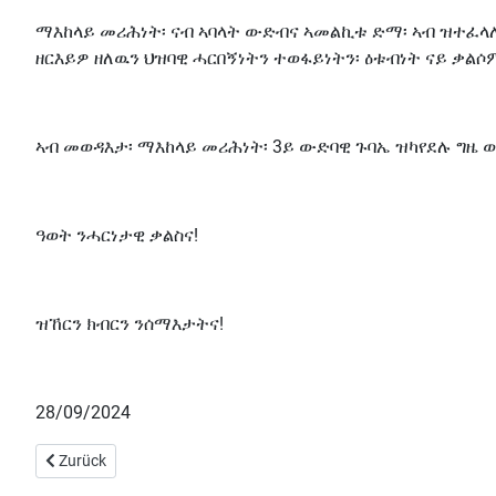
ማእከላይ መሪሕነት፡ ናብ ኣባላት ውድብና ኣመልኪቱ ድማ፡ ኣብ ዝተፈላ
ዘርእይዎ ዘለዉን ህዝባዊ ሓርበኝነትን ተወፋይነትን፡ ዕቱብነት ናይ ቃል
ኣብ መወዳእታ፡ ማእከላይ መሪሕነት፡ 3ይ ውድባዊ ጉባኤ ዝካየደሉ ግዜ 
ዓወት ንሓርነታዊ ቃልስና!
ዝኸርን ክብርን ንሰማእታትና!
28/09/2024
Vorheriger Beitrag: “ዝኣዘዝናዮ ዝሰርሕ ህዝቢ ኣይንፈጥርን”
Zurück