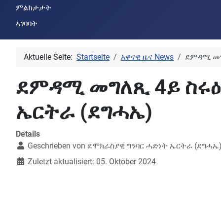
ምልክታታት
ኣገባባት
Aktuelle Seite:
Startseite
እዋናዊ ዜና News
ደምዳሚ መግ
ደምዳሚ መግለጺ 4ይ ስሩዕ
ኤርትራ (ደግሓኤ)
Details
Geschrieben von
ደሞክራስያዊ ግንባር ሓድነት ኤርትራ (ደግሓኤ
Zuletzt aktualisiert: 05. Oktober 2024