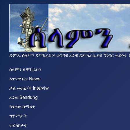
ድምጺ ሰላምን ደሞክራስን፡ ወግዓዊ ፈነዊ ደምክራሲያዊ ግንባር ሓድነት ኤርትራ (ደግ
ሰላምን ደሞክራስን
እዋናዊ ዜና News
ቃለ መጠይቕ Interviw
ፈነወ Sendung
ዓንቀጽ ሰማዕቲ
ግጥምታት
ተረክቦታት