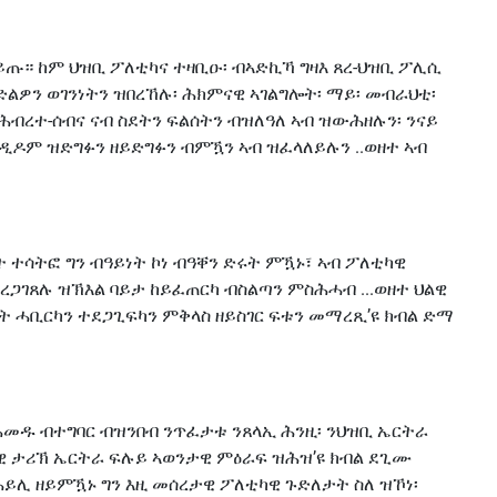
ይጡ። ከም ህዝቢ ፖለቲካና ተዛቢዑ፡ ብኣድኪኻ ግዛእ ጸረ-ህዝቢ ፖሊሲ
ልዎን ወገንነትን ዝበረኸሉ፡ ሕክምናዊ ኣገልግሎት፡ ማይ፡ መብራህቲ፡
ሕብረተ-ሰብና ናብ ስደትን ፍልሰትን ብዝለዓለ ኣብ ዝውሕዘሉን፡ ንናይ
ዲዶም ዝድግፉን ዘይድግፉን ብምዃን ኣብ ዝፈላለይሉን ..ወዘተ ኣብ
ተሳትፎ ግን ብዓይነት ኮነ ብዓቐን ድሩት ምዃኑ፣ ኣብ ፖለቲካዊ
ረጋገጸሉ ዝኽእል ባይታ ከይፈጠርካ ብስልጣን ምስሕሓብ ...ወዘተ ህልዊ
ት ሓቢርካን ተደጋጊፍካን ምቅላስ ዘይስገር ፍቱን መማረጺ’ዩ ክብል ድማ
ሓመዱ ብተግባር ብዝንበብ ንጥፈታቱ ንጸላኢ ሕንዚ፡ ንህዝቢ ኤርትራ
ካዊ ታሪኽ ኤርትራ ፍሉይ ኣወንታዊ ምዕራፍ ዝሕዝ’ዩ ክብል ደጊሙ
ይሊ ዘይምዃኑ ግን እዚ መሰረታዊ ፖለቲካዊ ጉድለታት ስለ ዝኾነ፡