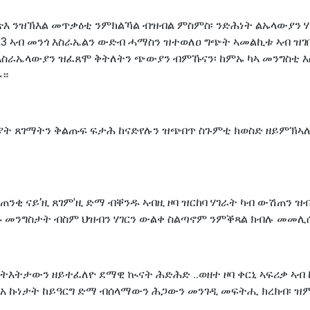
መጽእ ንዝኽእል መጥቃዕቲ ንምክልኻል ብዝብል ምስምስ፡ ንድሕነት ልኡላውያን ሃ
3 ኣብ መንጎ እስራኤልን ውድብ ሓማስን ዝተወለዐ ግጭት ኣመልኪቱ ኣብ ዝገበ
እስራኤላውያን ዝፈጸሞ ቅትለትን ጭውያን ብምኹናን፡ ከምኡ ካኣ መንግስቲ እ
ኑ።
ርኡያት ጸገማትን ቅልጡፍ ፍታሕ ከናድየሉን ዝጭበጥ ስጉምቲ ክወስድ ዘይምኽ
፡ ጠንቂ ናይ’ዚ ጸገም'ዚ ድማ ብቐንዱ ኣብዚ ዞባ ዝርከባ ሃገራት ካብ ውሽጠን ዝ
 መንግስታት ብስም ህዝብን ሃገርን ውልቀ ስልጣኖም ንምቕጻል ክብሉ መመሊሱ 
እትታውን ዘይተፈለዮ ደማዊ ኲናት ሕድሕድ ..ወዘተ ዞባ ቀርኒ ኣፍሪቃ ኣብ ከ
ፍአ ኩነታት ከይዓርግ ድማ ብሰላማውን ሕጋውን መንገዲ መፍትሒ ክረክብ፡ ዝም