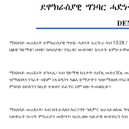
ማእከላይ መሪሕነት ደሞክራስያዊ ግንባር ሓድነት ኤርትራ ካብ 13-28 
ህልዊ ዓለማዊ፣ ዞባዊ፣ ከባብያዊ፣ ሃገራዊ፣ ውድባዊ፣ ኩነታት ደምበ 
ማእከላይ መሪሕነት ደግሓኤ፡ ኣብ ዓለማዊ ኩነታት ኣብ’ዚ መድረኽ’ዚ 
ዝማዕበላን ሃገራት ብስም ነጻ ዕዳጋን ካልእ ቴማታትን ንዘይማዕበላ ሃገ
ምዕባይ ዕድለንን ከቢድ ተጽዕኖ ይፈጥር ከም ዘሎ ተመልኪቱ።
ማእከላይ መሪሕነት፡ ኣብ ዝተፈላለየ ኩርናዓት ዓለምና ዝራኣዩ ዘለዉ 
ኣጽዋራት ኲናት ምፍራይን መሸጣን፡ ዝረአ ዘሎ ኣሉታዊ ውድድርን ካብ ግ