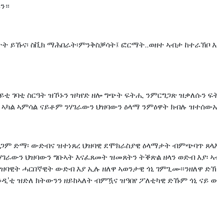
ሩን።
ት ይኹና፡ ስቪክ ማሕበራት፡ምንቅስቓሳት፤ ፎርማት..ወዘተ ኣብታ ከተራኽቦ እ
ናይቲ ገባቲ ስርዓት ዝኾኑን ዝካየድ ዘሎ ግጭት ፍትሒ ንምርግጋጽ ዝቃለሱን ፍት
ኣካል ኣምሳል ናይቶም ንሃገራውን ህዝባውን ዕላማ ንምዕዋት ክብሉ ዝተሰውኡ 
ገምጋም ድማ፡ ውድብና ዝተነጸረ ህዝባዊ ደሞክራስያዊ ዕላማታት ብምጭባጥ ጸ
ሃገራውን ህዝባውን ግቡኣት እናፈጸመት ዝመጸትን ትቕጽል ዘላን ወድብ እያ፡ 
ህዝባዊት ሓርበኛዊት ውድብ እያ ኢሉ ዘለዋ ኣወንታዊ ጎኒ ገምጊሙ፡፡ንዘለዋ
ዲ'ቲ ዝድለ ክትውንን ዘይከኣለት ብምዃና ዝዓበየ ፖለቲካዊ ድኹም ጎኒ ናይ