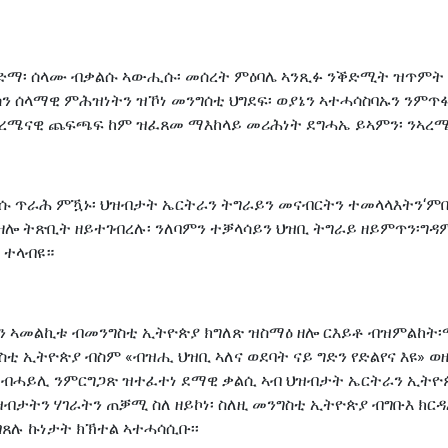
ድማ፡ ሰላሙ ብቃልሱ ኣውሒሱ፡ መሰረት ምዕባሌ ኣንጺፉ ንቕድሚት ዝጥምት ዝነ
ስን ሰላማዊ ምሕዝነትን ዝኾነ መንግሰቲ ህግደፍ፡ ወያኔን ኣተሓሳስባኡን ንምጥ
ኣረሜናዊ ጨፍጫፍ ከም ዝፈጸመ ማእከላይ መሪሕነት ደግሓኤ ይኣምን፡ ንኣረሜ
 ጥራሕ ምዃኑ፡ ህዝብታት ኤርትራን ትግራይን መናብርትን ተመላላእትን‘ምበር
ሩ ዘሎ ትጽቢት ዘይተገብረሉ፡ ንለባምን ተቓላሳይን ህዝቢ ትግራይ ዘይምጥን፡ግ
 ተላብዩ።
ደባትን ኣመልኪቱ ብመንግስቲ ኢትዮጵያ ክግለጽ ዝስማዕ ዘሎ ርእይቶ ብዝምልከ
 ኢትዮጵያ ብስም «ብዝሒ ህዝቢ ኣለና ወደባት ናይ ግድን የድልየና እዩ» ወዘ
ሓይሊ ንምርግጋጽ ዝተፈተነ ደማዊ ቃልሲ ኣብ ህዝብታት ኤርትራን ኢትዮጵያን
ብታትን ሃገራትን ጠቓሚ ስለ ዘይኮነ፡ ስለዚ መንግስቲ ኢትዮጵያ ብግቡእ ክር
ሉ ኩነታት ክኽተል ኣተሓሳሲቡ፡፡