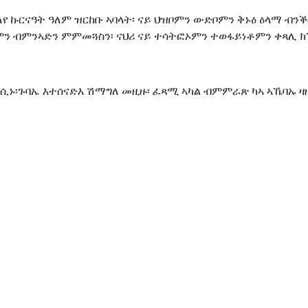
ለየ ኩርናዓት ዓለም ዝርከቡ ኣባላት፡ ናይ ህዝቦምን ውድቦምን ቅኑዕ ዕላማ ብ
ሶምን ብምንኣድን ምምመጓስን፡ ናህሪ ናይ ተሳትፎኦምን ተወፋይነቶምን ቀጻሊ ክ
ወሲኑ፡ጉባኤ እተሰናድእ ሽማግለ መዚዙ፡ ፈጻሚ ኣካል ብምምራጽ ካኣ ኣኼባኡ 