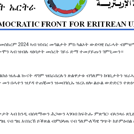
/ መስከረም 2024 ኣብ ዝነበረ መዓልታት ምስ ካልኦት ውድባዊ ስራሓት ብምዝማ
ተቓውሞን ኣብ ዝብሉ ዛዕባታት መሰረት ገይሩ ድማ ተመያይጡን ገምጊሙን።
መልክዕ ዝሑል ኲናት ዳግም ዝበራበረሉን ጽልዋታቱ ብዓለምን ከባቢታትን ዝራኣ
ራት መን በሓተን ዝያዳ ተጠቒመን ዝመበገሲኡ ዝረአ ዘሎ ልዑል ውድድርን ተጽዕኖ
ግጭታት ኣብ ክንዲ ብሰላማውን ሕጋውን ኣገባብ ክፍትሑ ምጽዓር፡ ብኣንጻሩ ጸጊ
ዜ ናብ ግዜ እናበረኸ ይቕጽል ብምህላዉ ናብ ዓለም-ለኻዊ ግጭት ከይምዕብል 