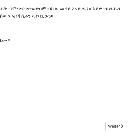
ንቕሓት ብምጭባጥ፡ንወድቦም ብኩሉ መዳይ እናደገፉ ከርእይዎ ዝጸንሑን
ኸውን ኣዘኻኺሩን ኣተባቢዑን፡፡
ዛዚሙ።
Nächster Beit
Weiter