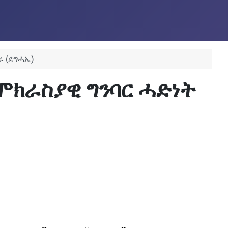
ራ (ደግሓኤ)
ሞክራስያዊ ግንባር ሓድነት