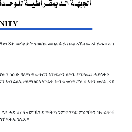
ድ፡ 8ተ መዓልታት ዝወሰደ መበል 4 ይ ስሩዕ ኣኼብኡ ኣካይዱ። ኣብ
የሉን ከቢድ ዓለማዊ ወጥርን ስኽፍታን ይዓቢ ምህላዉ፤ ሓያላትን
ን ኣብ ልዕሊ ዘይማዕበላ ሃገራት ኣብ ቁጠባዊ ፖሊሲአንን መጻኢ ናይ
ዕ ናይ ሓደ ሸነኽ ብምዃን ደገፍትኻ ንምጥንኻር ምዕጣቕን ዝተራቐቑ
ስኽፍትኡ ገሊጹ፡፡