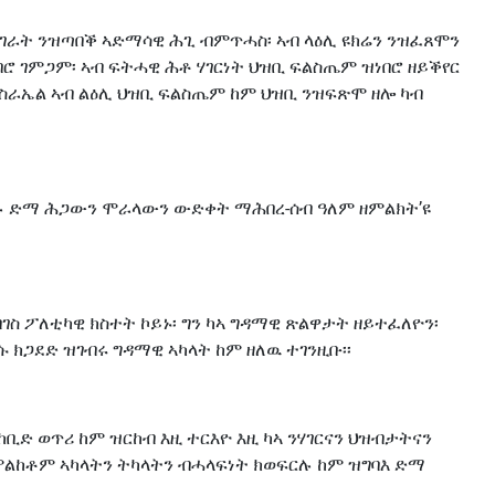
ገራት ንዝጣበቕ ኣድማሳዊ ሕጊ ብምጥሓስ፡ ኣብ ላዕሊ ዩክሬን ንዝፈጸሞን
ሮ ገምጋም፡ ኣብ ፍትሓዊ ሕቶ ሃገርነት ህዝቢ ፍልስጤም ዝነበሮ ዘይቕየር
ስራኤል ኣብ ልዕሊ ህዝቢ ፍልስጤም ከም ህዝቢ ንዝፍጽሞ ዘሎ ካብ
ኣሉ ድማ ሕጋውን ሞራላውን ውድቀት ማሕበረ-ሰብ ዓለም ዘምልክት’ዩ
ብገስ ፖለቲካዊ ክስተት ኮይኑ፡ ግን ካኣ ግዳማዊ ጽልዋታት ዘይተፈለዮን፡
ክጋደድ ዝገብሩ ግዳማዊ ኣካላት ከም ዘለዉ ተገንዚቡ፡፡
ቢድ ወጥሪ ከም ዝርከብ እዚ ተርእዮ እዚ ካኣ ንሃገርናን ህዝብታትናን
ልከቶም ኣካላትን ትካላትን ብሓላፍነት ክወፍርሉ ከም ዝግባእ ድማ