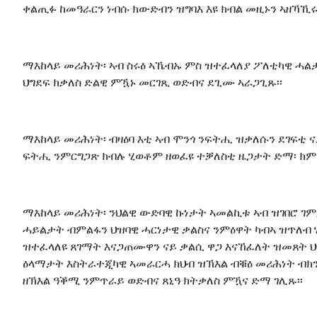
ቀልጢፉ ከመዓራርን ነብሱ ክውድብን ዝግባእ እዩ ክብል መዚኑን ኣዘኻኺ
ማእከላይ መሪሕነት፡ ኣብ ስሩዕ ኣኼብኡ ምስ ዝተፈላለያ ፖለቲካዊ ሓልታ
ህግደፍ ክቃለስ ድልዊ ምዃኑ መርገጺ ወድብና ደጊሙ ኣራጋጊጹ፡፡
ማእከላይ መሪሕነት፡ ብዛዕባ እቲ ኣብ ሞንጎ ንፍትሒ ዝቃለሱን ደገፍቲ 
ፍትሒ ንምርግጋጽ ክብሉ ሂወቶም ዘወፈዩ ተቓለስቲ ዜጋታት ድማ፡ ክም 
ማእከላይ መሪሕነት፡ ንህልዊ ውድባዊ ኩነታት ኣመልኪቱ ኣብ ዝገበሮ 
ሓይልታት ብምልፋን ህዝባዊ ሓርነታዊ ቃልስና ንምዕዋት ካብኣ ዝጥለብ 
ዝተፈላለዩ ጸገማት እናጋጠሙዋን ናይ ቃልሲ ዋጋ እናኸፈለት ዝመጸት 
ዕላማታት እስትራተጂካዊ ኣመራርሓ ክህብ ዝኽእል ብቑዕ መሪሕነት ብክን
ዘኽእል ዓቕሚ ንምጥራይ ወድብና ጸኒዓ ክትቃለስ ምዃና ድማ ገሊጹ፡፡