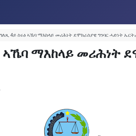
ለጺ 4ይ ስሩዕ ኣኼባ ማእከላይ መሪሕነት ደሞክራስያዊ ግንባር ሓድነት ኤርት
 ኣኼባ ማእከላይ መሪሕነት ደ
)