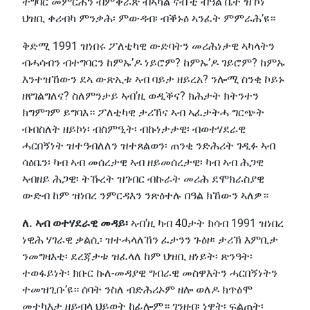
ተግባር መምርሕን ብምቕራጽ ብኣካል ናብ’ቲ ብዓል ቤት ዝኾነ
ህዝቢ ቀሪብካ ምንቃሕ፡ ምውዳብ፡ ብቕኑዕ ኣንፈት ምምራሕ’ዩ።
ቅድሚ 1991 ዝነበሩ ፖለቲካዊ ውድባትን መሪሕነታዊ ኣካላትን
ብሓሳብን ብተግባርን ከምኡ’ዶ ነይሮም? ከምኡ’ዶ ገይሮም? ከምኡ
እንተዝኸውን ደኣ ውጽኢቱ ኣብ ባይታ ዘይረአ? ንሎሚ ስንቂ ኮይኑ
ዘየገልግለና? ስለምንታይ ኣብ’ዚ ወዲቕና? ክሕታት ክትንተን
ክግምገም ይግባእ። ፖለቲካዊ ታሪኽና ኣብ ኣፈታትሓ ግርጭት
ብብስለት ዘይኮነ፡ ብስምዒት፡ ብኩነታታዊ፡ ብወተሃደራዊ
ሓርበኝነት ዝተዓብለለን ዝተጸልወን፡ ጠንቂ ንድሕሪት ገዲፉ ኣብ
ሳዕቤን፡ ካብ ኣብ መሰረታዊ ኣብ ዘይመሰረታዊ፡ ካብ ኣብ ሕጋዊ
ኣብዘይ ሕጋዊ፡ ትኹረት ዝገብር ብኩራት መሪሕ ደሞክራስያዊ
ውድብ ከም ዝነበረ ንምርዳእን ንጽዕተሉ በዓል ክኸውን ኣለዎ።
ለ. ኣብ ወተሃደራዊ መዳይ፡
ኣብ’ዚ ካብ 40ታት ክሳብ 1991 ዝነበረ
ነዊሕ ሃገራዊ ቃልሲ፡ ዝተሓላለኸን ፈታንን ጉዕዞ፡ ታሪኽ እምቢታ
ንመግዛእቲ፡ ደረጃታቱ ዝፈላለ ከም ህዝቢ ዘነይት፡ ጽንዓት፡
ተወፋይነት፡ ክቡር ኩለ-መዳያዊ ግብራዊ መስዋእትን ሓርበኝነትን
ተመዝጊቡ’ዩ። ሰባት ንስለ ብድሕሪኦም ዘሎ ወለዶ ክጥዕሞ
መተካእታ ዘይብላ ህይወት ከፊሎም። ገንዘብ፡ ነዋት፡ ፍልጠት፡