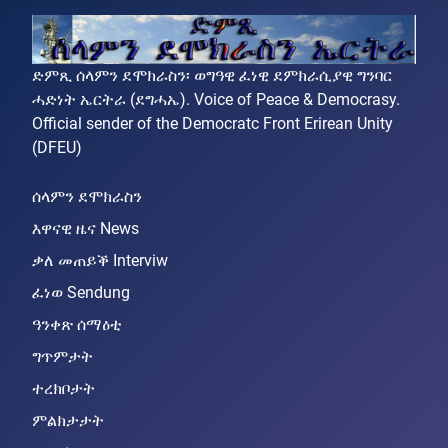
ድምጺ ሰላምን ደሞክራስን፡ ወግዓዊ ፈነዊ ደምክራሲያዊ ግንባር
ሓድነት ኤርትራ (ደግሓኤ). Voice of Peace & Democrasy.
Official sender of the Democratc Front Erirean Unity
(DFEU)
ሰላምን ደሞክራስን
እዋናዊ ዜና News
ቃለ መጠይቕ Interviw
ፈነወ Sendung
ዓንቀጽ ሰማዕቲ
ግጥምታት
ተረክቦታት
ምልክታታት