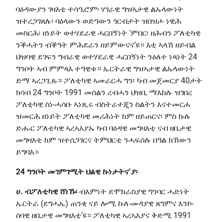
ባዕዳውያን ገዛእቲ ተሳዒሮም፡ ሃገራዊ ግዝኣታዊ ልኡላውነት
ዝተረጋገጸሉ፡ ባዕላውን ወድዓውን ጎርብታት ዝበዝሖ ነዊሕ
መስርሕ፡ ዘነይት ወተሃደራዊ ሓርበኝነት ‘ምበር፡ ዘሕብን ፖለቲካዊ
ንቕሓትን ብቕዓት ምሕደራን ዘይምውናና’ዩ። እቲ ኣላሽ ዘይብል
ህዝባዊ ደገፍን ግብራዊ ወተሃደራዊ ሓርበኝነት ንዕለተ ነጻነት 24
ግንቦት ኣብ ምምጻእ ተዓዊቱ። ኤርትራዊ ግዝኣታዊ ልኡላውነት
ድማ ኣረጋጊጹ። ፖለቲካዊ ኣመራርሓ ግን፡ ካብ መጀመርያ 40ታት
ክሳብ 24 ግንቦት 1991 መሰልን ረብሓን ህዝቢ ማእከሉ ዝገበረ
ፖለቲካዊ ስነ-ሓሳቡ ኣነጺሩ ብስትራተጂን ስልትን እናተመርሐ
ዝመርሕ ዘነይት ፖለቲካዊ መሪሕነት ከም ዘይጠርና፡ ምስ ኩሉ
ድሑር ፖለቲካዊ ኣረኣእያኡ ካብ ባዕዳዊ መግዛእቲ ናብ ዘቤታዊ
መግዛእቲ ከም ዝተሰጋገርና ትምህርቲ ንሓፍሰሉ በዓል ክኸውን
ይግባእ።
24 ግንቦት መገምገሚት ህልዊ ኩነታትና’ያ፡
ሀ. ብፖለቲካዊ ሸነኹ፡
ብእምነት ደሞክራስያዊ ግንባር ሓድነት
ኤርትራ (ደግሓኤ) ጠንቂ ናይ ሎሚ ኩለ-መዳያዊ ጸግምና እንኮ-
ሰባዊ ዘቤታዊ መግዛእቲ’ዩ። ፖለቲካዊ ኣረኣእያና ቅድሚ 1991