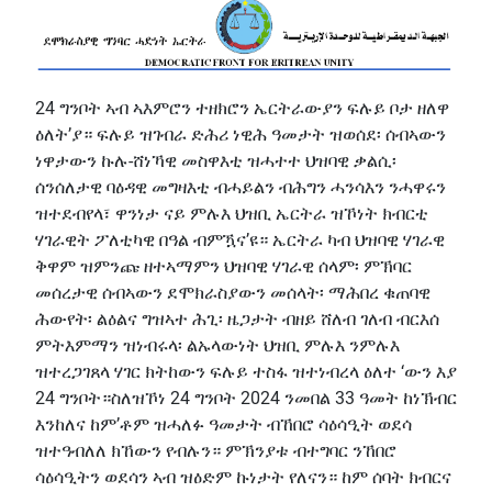
24 ግንቦት ኣብ ኣእምሮን ተዘክሮን ኤርትራውያን ፍሉይ ቦታ ዘለዋ
ዕለት’ያ። ፍሉይ ዝገብራ ድሕሪ ነዊሕ ዓመታት ዝወሰደ፡ ሰብኣውን
ነዋታውን ኩሉ-ሸነኻዊ መስዋእቲ ዝሓተተ ህዝባዊ ቃልሲ፡
ሰንሰለታዊ ባዕዳዊ መግዛእቲ ብሓይልን ብሕግን ሓንሳእን ንሓዋሩን
ዝተደብየላ፣ ዋንነታ ናይ ምሉእ ህዝቢ ኤርትራ ዝኾነት ክብርቲ
ሃገራዊት ፖለቲካዊ በዓል ብምዃና’ዩ። ኤርትራ ካብ ህዝባዊ ሃገራዊ
ቅዋም ዝምንጩ ዘተኣማምን ህዝባዊ ሃገራዊ ሰላም፡ ምኽባር
መሰረታዊ ሰብኣውን ደሞክራስያውን መሰላት፡ ማሕበረ ቁጠባዊ
ሕውየት፡ ልዕልና ግዝኣተ ሕጊ፡ ዜጋታት ብዘይ ሸለብ ገለብ ብርእሰ
ምትእምማን ዝነብሩላ፡ ልኡላውነት ህዝቢ ምሉእ ንምሉእ
ዝተረጋገጸላ ሃገር ክትከውን ፍሉይ ተስፋ ዝተነብረላ ዕለተ ‘ውን እያ
24 ግንቦት።ስለዝኾነ 24 ግንቦት 2024 ንመበል 33 ዓመት ከነኽብር
እንከለና ከም’ቶም ዝሓለፉ ዓመታት ብኸበሮ ሳዕሳዒት ወደሳ
ዝተዓብለለ ክኸውን የብሉን። ምኽንያቱ ብተግባር ንኸበሮ
ሳዕሳዒትን ወደሳን ኣብ ዝዕድም ኩነታት የለናን። ከም ሰባት ክብርና