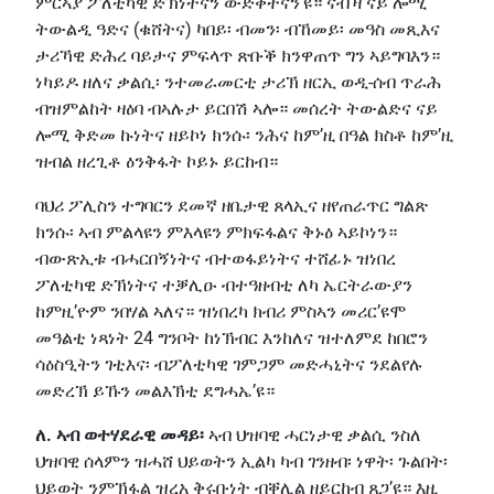
ምርኣያ ፖለቲካዊ ድኽነትናን ውድቀትናን’ዩ። ናብ’ዛ ናይ ሎሚ
ትውልዲ ዓድና (ቁሸትና) ካበይ፡ ብመን፡ ብኸመይ፡ መዓስ መጺእና
ታሪኻዊ ድሕረ ባይታና ምፍላጥ ጽቡቕ ክንዋጠጥ ግን ኣይግባእን።
ነካይዶ ዘለና ቃልሲ፡ ንተመራመርቲ ታሪኽ ዘርኢ ወዲ-ሰብ ጥራሕ
ብዝምልከት ዛዕባ ብኣሉታ ይርበሽ ኣሎ። መሰረት ትውልድና ናይ
ሎሚ ቅድመ ኩነትና ዘይኮነ ክንሱ፡ ንሕና ከም’ዚ በዓል ክስቶ ከም’ዚ
ዝብል ዘረጊቶ ዕንቅፋት ኮይኑ ይርከብ።
ባህሪ ፖሊስን ተግባርን ደመኛ ዘቤታዊ ጸላኢና ዘየጠራጥር ግልጽ
ክንሱ፡ ኣብ ምልላዩን ምእላዩን ምክፍፋልና ቅኑዕ ኣይኮነን።
ብውጽኢቱ ብሓርበኝነትና ብተወፋይነትና ተሸፊኑ ዝነበረ
ፖለቲካዊ ድኽነትና ተቓሊዑ ብተዓዘብቲ ለካ ኤርትራውያን
ከምዚ’ዮም ንበሃል ኣለና። ዝነበረካ ክብሪ ምስኣን መሪር’ዩሞ
መዓልቲ ነጻነት 24 ግንቦት ከነኽብር እንከለና ዝተለምደ ከበሮን
ሳዕስዒትን ገቲእና፡ ብፖለቲካዊ ገምጋም መድሓኒትና ንደልየሉ
መድረኽ ይኹን መልእኽቲ ደግሓኤ’ዩ።
ለ. ኣብ ወተሃደራዊ መዳይ፡
ኣብ ህዝባዊ ሓርነታዊ ቃልሲ ንስለ
ህዝባዊ ሰላምን ዝሓሸ ህይወትን ኢልካ ካብ ገንዘብ፡ ነዋት፡ ጉልበት፡
ህይወት ንምኽፋል ዝረአ ቅሩቡነት ብቐሊል ዘይርከብ ጸጋ’ዩ። እዚ