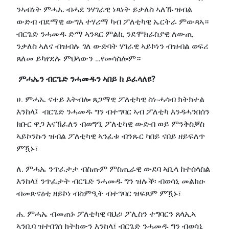
ንኣብነት ምሓኤ ብሓደ ንሃገራዊ ነጻነት ይቃለስ ኣለኹ ዝብል
ውድብ ብደማዊ ውግእ ተሃሪማ ካብ ፖለቲካዊ ኤርትራ ምውጻኣ።
ብርጌድ ንሓመዱ ድማ ኣንጻር ምልኪ ንደሞክራስያዊ ለውጢ
ንቃለስ ኣለና ብዝብሉ ገለ ውድባት ሃገራዊ ኣይኮነን ብዝብል ወፍሪ
ጸለመ ይካየደሉ ምህላውን …የመሳስሎም።
ምሓኤን ብርጌድ ንሓመዱን ኣበይ ከ ይፈላለዩ?
ሀ. ምሓኤ ናተይ እትብሎ ጸጋማዊ ፖለቲካዊ ስነ-ሓሳብ ክትክተል
እንከላ፤ ብርጌድ ንሓመዱ ግን ብተግባር ኣብ ፖለቲካ እንዳሓንበሰን
ክቡር ዋጋ እናኸፈለን ብወግዒ ፖለቲካዊ ውድብ ወይ ምንቅስቓስ
ኣይኮንኩን ዝብል ፖለቲካዊ ኣንፈቱ ብንጹር ካበይ ናበይ ዘይፍለጥ
ምዃኑ፣
ለ. ምሓኤ ንጥፈታታ ብስጡም ምስጢራዊ ውደባ ኣቢላ ከተሰላስል
እንከላ፤ ንጥፈታት ብርጌድ ንሓመዱ ግን ዝሉቕ፡ ብወሳኒ መልክዑ
ብመጽናዕቲ ዘይኮነ ብስምዒት ብተግባር ዝፍጸም ምዃኑ፣
ሐ. ምሓኤ ብመጠኑ ፖለቲካዊ ባህሪ፡ ፖሊስን ተግባርን ጸላኢኣ
ኣንቢባ ዝተበገሰ ክትከውን እንከላ፤ ብርጌድ ንሓመዱ ግን ብወሳኒ