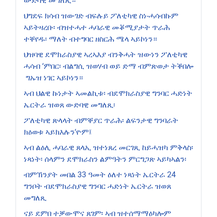
ውድባዊ መግለጺ።
ህግደፍ ክሳብ ዝውገድ ብፍሉይ ፖለቲካዊ ስነ-ሓሳብኩም
ኣይትዛረቡ፡ ብዝተሓተ ሓባራዊ መቖሚያታት ጥራሕ
ተቐየዱ፡ ማለት ብተግባር ዘስርሕ ሜላ ኣይኮነን።
ህዝባዊ ደሞክራስያዊ ኣረኣእያ ብንቅሓት ዝውነን ፖለቲካዊ
ሓሳብ ‘ምበር፡ ብልግሲ ዝወሃብ ወይ ድማ ብምጽወታ ትቕበሎ
ግኡዝ ነገር ኣይኮነን።
ኣብ ህልዊ ኩነታት ኣመልኪቱ፡ ብደሞክራስያዊ ግንባር ሓድነት
ኤርትራ ዝወጸ ውድባዊ መግለጺ፡
ፖለቲካዊ ጽላላት ብምቐያር ጥራሕ፡ ልፍንታዊ ግንባራት
ክዕወቱ ኣይክእሉን‘ዮም፤
ኣብ ልዕሊ ሓባራዊ ጸላኢ ዝተነጸረ መርገጺ ከይሓዝካ ምቅላስ፡
ነጻነት፡ ሰላምን ደሞክራስን ልምዓትን ምርግጋጽ ኣይካኣልን፡
ብምኽንያት መበል 33 ዓመት ዕለተ ነጻነት ኤርትራ 24
ግንቦት ብደሞክራስያዊ ግንባር ሓድነት ኤርትራ ዝወጸ
መግለጺ
ናይ ደምበ ተቓውሞና ጸገም፡ ኣብ ዝተሰማማዕካሎም