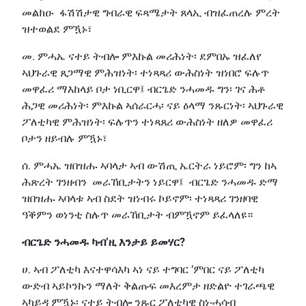
መልክዑ ፋሽሽታዊ ግብራዊ ፍጻሜታት ጸላኢ ብዝፈጠረሉ ምረት
ዝተወልደ ምዃኑ፣
መ. ምሓኤ ናተይ ትብሎ ምእኩል መሪሕነት፡ ደምበኡ ዝፈለየ
ኣህጉራዊ ጸጋማዊ ምሕዝነት፡ ተነጻጻሪ ውሕስነት ዝነበሮ ፍሉጥ
መዋፈሪ ማእከላይ ቦታ ነቢርዋ፤ ብርጌድ ንሓመዱ ግን፡ ገና ሕቶ
ሕጋዊ መሪሕነት፡ ምእኩል ኣሰራርሓ፡ ናይ ዕላማ ንጹርነት፡ ኣህጉራዊ
ፖለቲካዊ ምሕዝነት፡ ፍሉጥን ተነጻጸሪ ውሕስነት ዘለዎ መዋፈሪ
ቦታን ዘይብሉ ምዃኑ፣
ሰ. ምሓኤ ዝበዝሑ ኣባላታ ኣብ ውሽጢ ኤርትራ ነይሮም፡ ግን ከኣ
ሕጽረት ገንዘብን መራኸቢታትን ነይርዋ፤ ብርጌድ ንሓመዱ ድማ
ዝበዝሑ ኣባላቱ ኣብ ስደት ዝነብሩ ኮይኖም፡ ተነጻጻሪ ገንዘባዊ
ዓቕምን ወነንቲ ስሉጥ መራኸቢታት ብምዃኖም ይፈላለዩ።
ብርጌድ ንሓመዱ ካብ’ዚ እንታይ ይመሃር?
ሀ. ኣብ ፖለቲካ እናተዋሳእካ ኣነ ናይ ተግባር ‘ምበር ናይ ፖለቲካ
ውድብ ኣይኮንኩን ማለት ቅልጡፍ መእረምታ ዘድልዮ ተገራጫዊ
ኣካይዳ ምዃኑ፡ ናተይ ትብሎ ንጹር ፖለቲካዊ ስነ-ሓሳብ