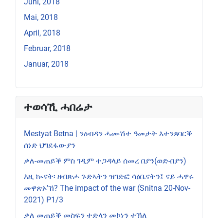
Juni, 2018
Mai, 2018
April, 2018
Februar, 2018
Januar, 2018
ተወሳኺ ሓበሬታ
Mestyat Betna | ንዕብዳን ሓሙሽተ ዓመታት እተንጸባርቕ
ሰነድ ህግደፋውያን
ቃለ-መጠይቕ ምስ ገዲም ተጋዳላይ ሰመረ በያን(ወድ-በያን)
እዚ ኲናት፡ ዘብጽሖ ጉድኣትን ዝገድፎ ሳዕቤናትን፤ ናይ ሓዋሩ
መዋጽኦ’ኸ? The impact of the war (Snitna 20-Nov-
2021) P1/3
ቃለ መጠይቕ መስፍን ተድላን መኮነን ተኽለ