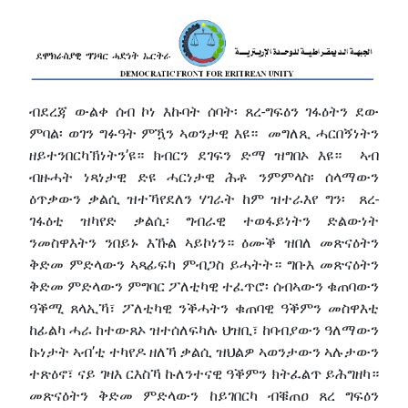
ብደረጃ ውልቀ ሰብ ኮነ እኩባት ሰባት፡ ጸረ-ግፍዕን ገፋዕትን ደው
ምባል፡ ወገን ግፉዓት ምዃን ኣወንታዊ እዩ። መግለጺ ሓርበኝነትን
ዘይተንበርካኽነትን’ዩ። ክብርን ደገፍን ድማ ዝግበኦ እዩ። ኣብ
ብዙሓት ነጻነታዊ ድዩ ሓርነታዊ ሕቶ ንምምላስ፡ ሰላማውን
ዕጥቃውን ቃልሲ ዝተኻየደለን ሃገራት ከም ዝተራእየ ግን፡ ጸረ-
ገፋዕቲ ዝካየድ ቃልሲ፡ ግብራዊ ተወፋይነትን ድልውነት
ንመስዋእትን ንበይኑ እኹል ኣይኮነን። ዕሙቕ ዝበለ መጽናዕትን
ቅድመ ምድላውን ኣጻፊፍካ ምብጋስ ይሓትት። ግቡእ መጽናዕትን
ቅድመ ምድላውን ምግባር ፖለቲካዊ ተፈጥሮ፡ ሰብኣውን ቁጠባውን
ዓቕሚ ጸላኢኻ፣ ፖለቲካዊ ንቕሓትን ቁጠባዊ ዓቕምን መስዋእቲ
ከፊልካ ሓራ ከተውጸኦ ዝተሰለፍካሉ ህዝቢ፣ ከባብያውን ዓለማውን
ኩነታት ኣብ’ቲ ተካየዶ ዘለኻ ቃልሲ ዝህልዎ ኣወንታውን ኣሉታውን
ተጽዕኖ፣ ናይ ገዛእ ርእስኻ ኩለንተናዊ ዓቕምን ክትፈልጥ ይሕግዘካ።
መጽናዕትን ቅድመ ምድላውን ከይገበርካ ብቑጠዐ ጸረ ግፍዕን