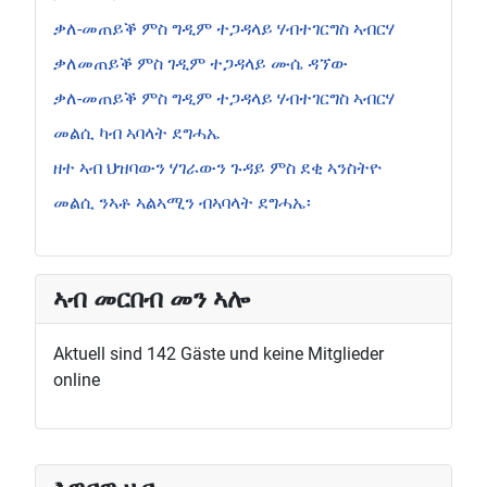
ቃለ-መጠይቕ ምስ ግዲም ተጋዳላይ ሃብተገርግስ ኣብርሃ
ቃለመጠይቕ ምስ ገዲም ተጋዳላይ ሙሴ ዳኘው
ቃለ-መጠይቕ ምስ ግዲም ተጋዳላይ ሃብተገርግስ ኣብርሃ
መልሲ ካብ ኣባላት ደግሓኤ
ዘተ ኣብ ህዝባውን ሃገራውን ጉዳይ ምስ ደቂ ኣንስትዮ
መልሲ ንኣቶ ኣልኣሚን ብኣባላት ደግሓኤ፡
ኣብ መርበብ መን ኣሎ
Aktuell sind 142 Gäste und keine Mitglieder
online