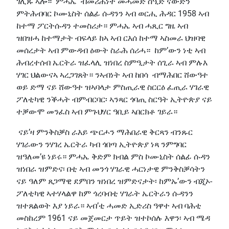
ገሊጹ ኣሎ። ምሓኤ ብመሪሕነት መሓመድ ስዒድ ናውድን
ምትሕብባር ኮሙኒስት ሰልፊ ሱዳንን ኣብ ወርሒ ሕዳር 1958 ኣብ
ከተማ ፖርትሱዳን ተመስሪታ። ምሓኤ ኣብ ሓጺር ግዜ ኣብ
ዝበዝሓ ከተማታት ብፍላይ ከኣ ኣብ ርእሰ ከተማ ኣስመራ ህዝባዊ
መሰረታት ኣብ ምውዳብ ዕውት ስራሕ ሰሪሓ። ከም’ውን ነቲ ኣብ
ሕብረተሰብ ኤርትራ ዝፈላሊ ዝነበረ ስምዒታት ሰጊራ ኣብ ምሉእ
ሃገር ህልውናኣ ኣረጋገጸት። ንኣብነት ኣብ ከበሳ ብማሕበር ሸውዓተ
ወይ ድማ ናይ ሸውዓተ ዝኣባላታ ምስጢራዊ ስርርዕ ፈጢራ ሃገራዊ
ፖለቲካዊ ንቕሓት ብምብርባር፡ ኣንጻር ጎባጢ ስርዓት ኢትዮጵያ ናይ
ተቓውሞ መንፈስ ኣብ ምጉህሃር ዓቢይ ኣበርክቶ ገይራ።
ናይ’ዛ ምንቅስቓስ ራእይ ጭርሖን ማሕበራዊ ቅርጻን ብንጹር
ሃገራውን ንሃገረ ኤርትራ ካብ ጎበጣ ኢትዮጵያ ነጻ ንምግባር
ዝዓለመ’ዩ ነይሩ። ምሓኤ ቅድም ክብል ምስ ኮሙኒስት ሰልፊ ሱዳን
ዝነበራ ዝምድና፡ በቲ ኣብ መንጎ ሃገራዊ ሓርነታዊ ምንቅስቓሳትን
ናይ ዓለም ጸጋማዊ ደምበን ዝነበረ ዝምድናታት፡ ከምኡ’ውን ብጂኦ-
ፖለቲካዊ ኣተሃላልዋ ከም ጎረባብቲ ሃገራት ኤርትራን ሱዳንን
ዝተጸልወት እያ ነይራ። ኣብ’ቲ ሓመድ ኢድሪስ ዓዋተ ኣብ ባሕቲ
መስከረም 1961 ናይ መጀመርታ ጥይት ዝተኮሰሉ እዋን፡ ኣብ ሜዳ