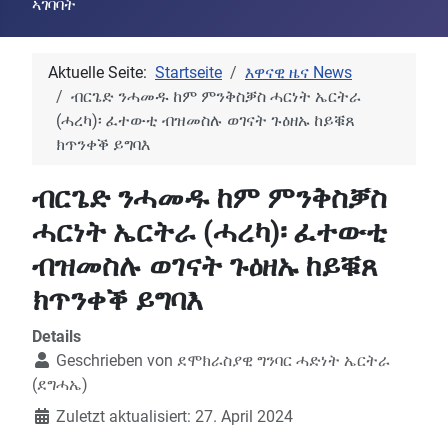
ኣገባባት
Aktuelle Seite:
Startseite
እዋናዊ ዜና News
ብርጌድ ንሓመዱ ከም ምንቅስቓስ ሓርነት ኤርትራ
(ሓረካ)፡ ፈተውቲ ብዝመስሉ ወገናት ጉዕዘኡ ከይቑጸ
ክጥንቀቕ ይግባእ
ብርጌድ ንሓመዱ ከም ምንቅስቓስ
ሓርነት ኤርትራ (ሓረካ)፡ ፈተውቲ
ብዝመስሉ ወገናት ጉዕዘኡ ከይቑጸ
ክጥንቀቕ ይግባእ
Details
Geschrieben von
ደሞክራስያዊ ግንባር ሓድነት ኤርትራ
(ደግሓኤ)
Zuletzt aktualisiert: 27. April 2024