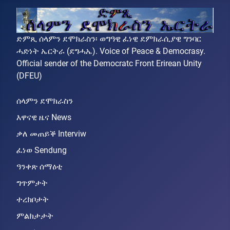
ድምጺ ሰላምን ደሞክራስን፡ ወግዓዊ ፈነዊ ደምክራሲያዊ ግንባር
ሓድነት ኤርትራ (ደግሓኤ). Voice of Peace & Democrasy.
Official sender of the Democratc Front Erirean Unity
(DFEU)
ሰላምን ደሞክራስን
እዋናዊ ዜና News
ቃለ መጠይቕ Interviw
ፈነወ Sendung
ዓንቀጽ ሰማዕቲ
ግጥምታት
ተረክቦታት
ምልክታታት