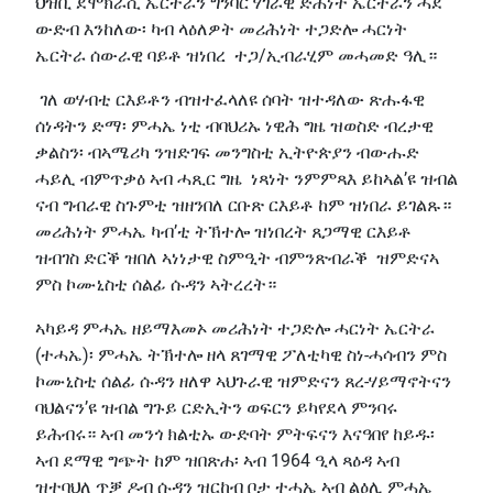
ህዝቢ ደሞክራሲ ኤርትራን ግንባር ሃገራዊ ድሕነት ኤርትራን ሓደ
ውድብ እንከለው፡ ካብ ላዕለዎት መሪሕነት ተጋድሎ ሓርነት
ኤርትራ ሰውራዊ ባይቶ ዝነበረ ተጋ/ኢብራሂም መሓመድ ዓሊ።
ገለ ወሃብቲ ርእይቶን ብዝተፈላለዩ ሰባት ዝተዳለው ጽሑፋዊ
ሰነዳትን ድማ፡ ምሓኤ ነቲ ብባህሪኡ ነዊሕ ግዜ ዝወስድ ብረታዊ
ቃልስን፡ ብኣሜሪካ ንዝድገፍ መንግስቲ ኢትዮጵያን ብውሑድ
ሓይሊ ብምጥቃዕ ኣብ ሓጺር ግዜ ነጻነት ንምምጻእ ይከኣል’ዩ ዝብል
ናብ ግብራዊ ስጉምቲ ዝዘንበለ ርቡጽ ርእይቶ ከም ዝነበራ ይገልጹ።
መሪሕነት ምሓኤ ካብ’ቲ ትኽተሎ ዝነበረት ጸጋማዊ ርእይቶ
ዝብገስ ድርቕ ዝበለ ኣነነታዊ ስምዒት ብምንጽብራቕ ዝምድናኣ
ምስ ኮሙኒስቲ ሰልፊ ሱዳን ኣትረረት።
ኣካይዳ ምሓኤ ዘይማእመኦ መሪሕነት ተጋድሎ ሓርነት ኤርትራ
(ተሓኤ)፡ ምሓኤ ትኽተሎ ዘላ ጸገማዊ ፖለቲካዊ ስነ-ሓሳብን ምስ
ኮሙኒስቲ ሰልፊ ሱዳን ዘለዋ ኣህጉራዊ ዝምድናን ጸረ-ሃይማኖትናን
ባህልናን’ዩ ዝብል ግጉይ ርድኢትን ወፍርን ይካየደላ ምንባሩ
ይሕብሩ። ኣብ መንጎ ክልቲኡ ውድባት ምትፍናን እናዓበየ ከይዱ፡
ኣብ ደማዊ ግጭት ከም ዝበጽሐ፡ ኣብ 1964 ዒላ ጻዕዳ ኣብ
ዝተባህለ ጥቓ ዶብ ሱዳን ዝርከብ ቦታ ተሓኤ ኣብ ልዕሊ ምሓኤ