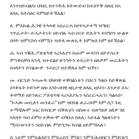
እንተዘይብልካ፡ ህዝቢ ከተንቅሕ ክትውድብ ከተዕጥቕ ስለዚ ከኣ
ጸላኢ ክትስዕር ከምዘይትኽእል፣
ለ. ምእኩል ሕጋዊ ትካላዊ ኣሰራርሓ ከየተኣታተኻ ዝግበር
ንጥፈታት፡ ተሓታትነት ዘይብሉ ኣብ ሰናይ ድሌትን ተበግሶን ውልቀ
ሰባት ዝምርኮስ ብምዃኑ ዝድለ ውጽኢት ከምጽእ ከም ዘይኽእል፣
ሐ. ኣብ ንቑሕ ፖለቲካዊ ኣረኣእያን ስጡም ውደባን ዘይተሰረተ
ምንቅስቓስ ክንዲ ዝተደልየ ጽንዓትን ድፍረትን ዘለዎም መራሕትን
ኣባላትን ይሃልውዎ ንሓደጋ ዝተቓለዐ ከም ዝኾነ፣
መ. ብርጌድ ንሓመዱ ህዝባዊ ተቐባልነቱን ናህሩን ዓቂቡ ከይቕጽል
ዕንቅፋት ኮይንዎ ዘሎ እንኮ-ሰባዊ ዘቤታዊ ጸላኢ ዘይኮነ፡ እንታይ ደኣ፡
ቀዳማይ ዘይንጹር ፖለቲካዊ ኣረኣእያኡን ኣሰራርሓኡን፣ ካልኣይ፡
“ኮሓሎ መሲለን መንቆራ” ከም ዝበሃል ቆራሪጾም ከም ስጋ ጉዚ
ተማቒሎም ነበረ ክገብርዎ ብቕሉዕን ብስውሩ ዝጽግዕዎ ዘለዎ ገለ
ኣካላት ካብ ደምበ ተቓውሞ ብግቡእ ከለሊ፡ ኣይፋል ግልጽነትን
ሚዛናውነትን ንዘይብሉ ምድግጋፍ ክብል ዘይምኽኣሉ፣
ሰ. ነቶም ንምፍልላይን ምፍራስን ‘ምበር፡ ንምትሕብባርን ምህናጽን