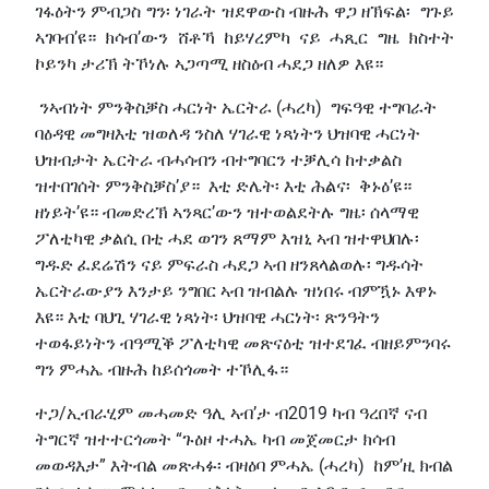
ገፋዕትን ምብጋስ ግን፡ ነገራት ዝደዋውስ ብዙሕ ዋጋ ዘኽፍል፡ ግጉይ
ኣገባብ’ዩ። ክሳብ’ውን ሸቶኻ ከይሃረምካ ናይ ሓጺር ግዜ ክስተት
ኮይንካ ታሪኽ ትኾነሉ ኣጋጣሚ ዘስዕብ ሓደጋ ዘለዎ እዩ።
ንኣብነት ምንቅስቓስ ሓርነት ኤርትራ (ሓረካ) ግፍዓዊ ተግባራት
ባዕዳዊ መግዛእቲ ዝወለዳ ንስለ ሃገራዊ ነጻነትን ህዝባዊ ሓርነት
ህዝብታት ኤርትራ ብሓሳብን ብተግባርን ተቓሊሳ ከተቃልስ
ዝተበገሰት ምንቅስቓስ’ያ። እቲ ድሌት፡ እቲ ሕልና፡ ቅኑዕ’ዩ።
ዘነይት’ዩ። ብመድረኽ ኣንጻር’ውን ዝተወልደትሉ ግዜ፡ ሰላማዊ
ፖለቲካዊ ቃልሲ በቲ ሓደ ወገን ጸማም እዝኒ ኣብ ዝተዋህበሉ፡
ግዱድ ፈደሬሽን ናይ ምፍራስ ሓደጋ ኣብ ዘንጸላልወሉ፡ ግዱሳት
ኤርትራውያን እንታይ ንግበር ኣብ ዝብልሉ ዝነበሩ ብምዃኑ እዋኑ
እዩ። እቲ ባህጊ ሃገራዊ ነጻነት፡ ህዝባዊ ሓርነት፡ ጽንዓትን
ተወፋይነትን ብዓሚቕ ፖለቲካዊ መጽናዕቲ ዝተደገፈ ብዘይምንባሩ
ግን ምሓኤ ብዙሕ ከይሰጎመት ተኾሊፋ።
ተጋ/ኢብራሂም መሓመድ ዓሊ ኣብ’ታ ብ2019 ካብ ዓረበኛ ናብ
ትግርኛ ዝተተርጎመት “ጉዕዞ ተሓኤ ካብ መጀመርታ ክሳብ
መወዳእታ” እትብል መጽሓፉ፡ ብዛዕባ ምሓኤ (ሓረካ) ከም’ዚ ክብል