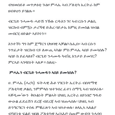
ብዝወሰደቶ መጥቃዕቲ ጉዕዞ ምሓኤ ኣብ ፖለቲካ ኤርትራ ከም
ዘብቀዐን ይገልጹ።
ብርጌድ ንሓመዱ ሓድሽ ንኹሉ ርዱእን ገና ኣብ ርሱን ቃልሲ
ዝርከብ ብምዃኑ ታሪኻዊ ድሕረ ባይታኡ ከምዚ ይመስል ዝብል
መብርሂ ዘድልዮ ኣይኮነን።
እንተኾነ ግን ከም ጀማርን ህዝባዊ ኣቓልቦ ስሒቡ፡ ኣብ ርሱን
ንጥፈታት ዝርከብ ናይ ለውጢ ኣካል፡ ምስ ምሓኤ ኣበይ ይመሳሰሉ?
ኣበይ ከ ይፈላለዩ? ብርጌድ ንሓመዱ ካብ’ዚ እንታይ ይመሃር?
ምርኣይ ኣገዳስነት ኣለዎ። ስለዚ፡-
ምሓኤን ብርጌድ ንሓመዱን ኣበይ ይመሳሰሉ?
ሀ. ምሓኤ (ሓረካ) ፍትሓዊ ሕቶ ሃገርነት ኤርትራ ብሰላማዊ
ፖለቲካዊ ቃልሲ ንምምላስ ዝተገብረ ፈተነ ሰማዒ ኣብ ዝሰኣነሉ፡
ኣቐዲሙ’ውን ቅቡልነት ምልኣት ህዝቢ ኤርትራ ዘይነበሮ ግዱድ
ውዑል ፈደሬሽን ደረጃ ብደረጃ ኣብ ዝጠሓሰሉ፡ ህዝቢ ኣብ
ድንግርግርን ተስፋ ምቑራጽን ኣብ ዝኣተወሉ፡ ጸላኢኣ ኣለልያ
ብዓይነቱ ፍልይ ዝበለ ፖለቲካዊ ኣረኣእያ፡ ስጡም ውደባ፡ ንሓሳባ