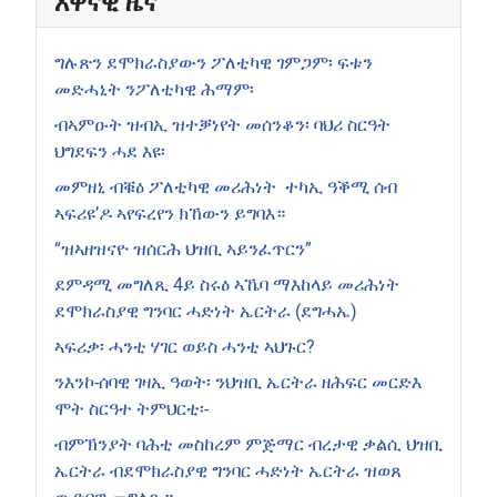
እዋናዊ ዜና
ግሉጽን ደሞክራስያውን ፖለቲካዊ ገምጋም፡ ፍቱን
መድሓኒት ንፖለቲካዊ ሕማም፡
ብኣምዑት ዝብኢ ዝተቓነየት መሰንቆን፡ ባህሪ ስርዓት
ህግደፍን ሓደ እዩ፡
መምዘኒ ብቑዕ ፖለቲካዊ መሪሕነት ተካኢ ዓቕሚ ሰብ
ኣፍሪዩ’ዶ ኣየፍረየን ክኸውን ይግባእ።
“ዝኣዘዝናዮ ዝሰርሕ ህዝቢ ኣይንፈጥርን”
ደምዳሚ መግለጺ 4ይ ስሩዕ ኣኼባ ማእከላይ መሪሕነት
ደሞክራስያዊ ግንባር ሓድነት ኤርትራ (ደግሓኤ)
ኣፍሪቃ፡ ሓንቲ ሃገር ወይስ ሓንቲ ኣህጉር?
ንእንኮ-ሰባዊ ገዛኢ ዓወት፡ ንህዝቢ ኤርትራ ዘሕፍር መርድእ
ሞት ስርዓተ ትምህርቲ፡-
ብምኽንያት ባሕቲ መስከረም ምጅማር ብረታዊ ቃልሲ ህዝቢ
ኤርትራ ብደሞክራስያዊ ግንባር ሓድነት ኤርትራ ዝወጸ