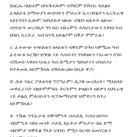
ክሰርሑ ባህሪኦም ዘየፍቅደሎም፡ ብኾፎም ክኸብሩ ዝደልዩ
ፈላለይቲ ስማውያን ውድባትን ምሁራት ኢና በሃልትን ኤርትራዊ
ኣይኮንካን ኢሎም ንዘካይድዎ ዘለው ብገበን ዘሕትት ጸለመ፡
ብጭቡጥ መረዳእታ ግን ከኣ፡ ብእሩምን ሓላፍነታውን ኣገባብ ኣብ
ህዝቢ ኤርትራ ኣብ ክንዲ ዘቃልዖም ስቕታ ምምራጹ፣
ረ. ፈተውቱ፡ ተጻባእቱን ጸላእቱን ብቐደም ሰዓብ ኣቐሚጡ ካብ
ፈተውቱ ክረኽቦ ዝግባእ ናይ ሓሳብ ኮነ ገንዘባውን ነገራውን ደገፍ
ብኸመይ ኣገባብ ኣነጺሩ ካብ ሕሜታን ግዕዝይናን ብዝደሓነ
ክጥቀመሉ ዘይምኽኣሉ ዘኽፍሎ ዘሎ ከቢድ ዋጋ፣
ሸ. ሕቶ ንጹር ፖለቲካዊ ፕሮግራም፣ ሕጋዊ መሪሕነት፣ ማእከላይ
መዋፈሪ ቦታ ብዘይምምላሱ ትርጉምን ቀጻልነት ዘለዎን ኣህጉራዊ
ናይ ቃልሲ ምሕዝነትን ዲፕሎማስያዊ ዝምድናን ከጥሪ
ዘይምኽኣሉ፣
ቀ. ንኹሉ ንጥፈታቱ ብቐዳምነት ብሓይሊ ሓሳብ ዘይኮነ፡
ብስምዒት ብስነ-መጎት ሓይሊ ክፈትሖ ምፍታኑ፡ እዚ ድማ
ብዘገምታ ዝቐትል ግጉይ ኣገባብ ምዃኑ ክርዳእ ክመሃረሉን