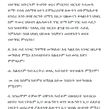
ብተግባር ዝትርጉም ትብዓት ወኒና ምብጋሳ፤ ብርጌድ ንሓመዱ
ድማ፡ ተስፋ ሰላማዊ ዘተን ደሞክራስያዊ ለውጥን ብትምክሕታዊ
ዕንደራ እንኮ ሰባዊ ስርዓት ሰማዒ ስኢኑ፡ ህልውናን ቀጻልነትን ህዝቢ
ከም ጥሙር ህዝብን ልኡላውነት ሃገር ድማ ከም ሃገር ኣብ ሓደጋ
ኣብ ዝወደቐሉ፡ ንጸላኢ በቲ ዝርደኦ ቋንቋ ስነ-መጎት ሓይሊ
ንምእላይ፡ ንስለ ህዝቢ ህይወቱ ንስቓይን መስዋእትን ወፍዩ
ብተግባር ምብጋሱ፣
ለ. እቲ ሓደ ኣንጻር ግዳማዊ መግዛእቲ፡ እቲ ካልእ ከኣ ኣንጻር ዘቤታዊ
መግዛእቲ ምዃኑ እንተዘይኮይኑ ክልቲኦም ኣብ ወሳኔ እዋን
ምምጻኦም፣
ሐ. ክልቲኦም ካብ ኤርትራ ወጻኢ ኣብ ስደት ዝተወልዱ ምዃኖም፣
መ. በቲ ከስምዕ ከድምዕ ዝኽእል ዕድመ ንእስነት ዝተዓብለሉ
ምዃኖም፣
ሰ. ዝገጠሞም ተቓውሞ ብቐንዱ ካብ’ቶም ብጸላእነት ዝተሰርዑ
ዘይኮነ፡ ካብ ናትኩም ኢና፡ ውጹዓትን ወገን ውጹዓትን ኢና፡ ደለይቲ
ነጻነትን መሰረታዊ ፖለቲካዊ ለውጥን ኢና ዝብሉ ውድባት ምዃኑ፣