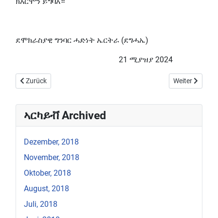
ክእርሞን ይግባእ።
ደሞክራስያዊ ግንባር ሓድነት ኤርትራ (ደግሓኤ)
21 ሚያዝያ 2024
Vorheriger Beitrag: ሓድነት ክረጋገጽ፡ ናይ እምነትን ተግባርን ውህደት ክህሉ የ
Nächster Bei
Zurück
Weiter
ኣርካይቭ Archived
Dezember, 2018
November, 2018
Oktober, 2018
August, 2018
Juli, 2018