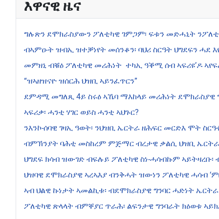
እዋናዊ ዜና
ግሉጽን ደሞክራስያውን ፖለቲካዊ ገምጋም፡ ፍቱን መድሓኒት ንፖለ
ብኣምዑት ዝብኢ ዝተቓነየት መሰንቆን፡ ባህሪ ስርዓት ህግደፍን ሓደ እዩ
መምዘኒ ብቑዕ ፖለቲካዊ መሪሕነት ተካኢ ዓቕሚ ሰብ ኣፍሪዩ’ዶ ኣየፍ
“ዝኣዘዝናዮ ዝሰርሕ ህዝቢ ኣይንፈጥርን”
ደምዳሚ መግለጺ 4ይ ስሩዕ ኣኼባ ማእከላይ መሪሕነት ደሞክራስያዊ ግ
ኣፍሪቃ፡ ሓንቲ ሃገር ወይስ ሓንቲ ኣህጉር?
ንእንኮ-ሰባዊ ገዛኢ ዓወት፡ ንህዝቢ ኤርትራ ዘሕፍር መርድእ ሞት ስርዓ
ብምኽንያት ባሕቲ መስከረም ምጅማር ብረታዊ ቃልሲ ህዝቢ ኤርትራ 
ህግደፍ ክሳብ ዝውገድ ብፍሉይ ፖለቲካዊ ስነ-ሓሳብኩም ኣይትዛረቡ፡
ህዝባዊ ደሞክራስያዊ ኣረኣእያ ብንቅሓት ዝውነን ፖለቲካዊ ሓሳብ ‘ም
ኣብ ህልዊ ኩነታት ኣመልኪቱ፡ ብደሞክራስያዊ ግንባር ሓድነት ኤርትራ
ፖለቲካዊ ጽላላት ብምቐያር ጥራሕ፡ ልፍንታዊ ግንባራት ክዕወቱ ኣይክ