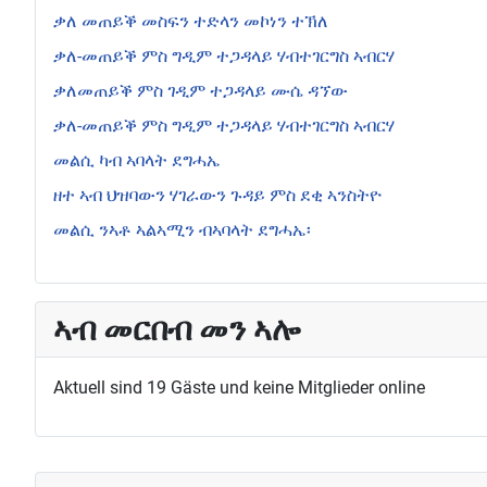
ቃለ መጠይቕ መስፍን ተድላን መኮነን ተኽለ
ቃለ-መጠይቕ ምስ ግዲም ተጋዳላይ ሃብተገርግስ ኣብርሃ
ቃለመጠይቕ ምስ ገዲም ተጋዳላይ ሙሴ ዳኘው
ቃለ-መጠይቕ ምስ ግዲም ተጋዳላይ ሃብተገርግስ ኣብርሃ
መልሲ ካብ ኣባላት ደግሓኤ
ዘተ ኣብ ህዝባውን ሃገራውን ጉዳይ ምስ ደቂ ኣንስትዮ
መልሲ ንኣቶ ኣልኣሚን ብኣባላት ደግሓኤ፡
ኣብ መርበብ መን ኣሎ
Aktuell sind 19 Gäste und keine Mitglieder online