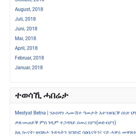
August, 2018
Juli, 2018
Juni, 2018
Mai, 2018
April, 2018
Februar, 2018
Januar, 2018
ተወሳኺ ሓበሬታ
Mestyat Betna | ንዕብዳን ሓሙሽተ ዓመታት እተንጸባርቕ ሰነድ 
ቃለ-መጠይቕ ምስ ገዲም ተጋዳላይ ሰመረ በያን(ወድ-በያን)
እዚ ኲናት፡ ዘብጽሖ ጉድኣትን ዝገድፎ ሳዕቤናትን፤ ናይ ሓዋሩ መዋጽኦ’ኸ? T