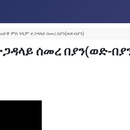
ጠይቕ ምስ ገዲም ተጋዳላይ ሰመረ በያን(ወድ-በያን)
ጋዳላይ ሰመረ በያን(ወድ-በያን