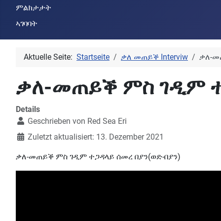
ምልክታታት
ኣገባባት
Aktuelle Seite:
Startseite
ቃለ መጠይቕ Interviw
ቃለ-መ
ቃለ-መጠይቕ ምስ ገዲም ተ
Details
Geschrieben von
Red Sea Eri
Zuletzt aktualisiert: 13. Dezember 2021
ቃለ-መጠይቕ ምስ ገዲም ተጋዳላይ ሰመረ በያን(ወድ-በያን)