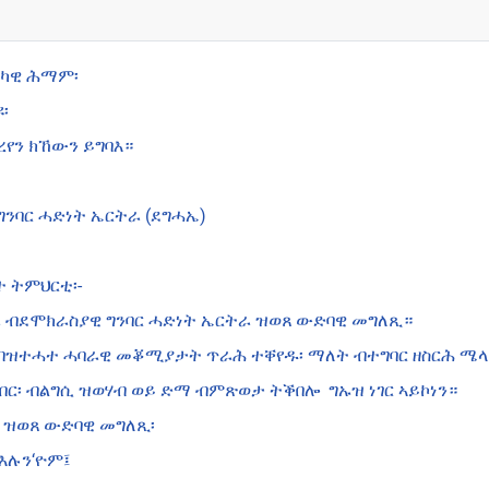
ቲካዊ ሕማም፡
፡
ረየን ክኸውን ይግባእ።
ንባር ሓድነት ኤርትራ (ደግሓኤ)
ተ ትምህርቲ፡-
ብደሞክራስያዊ ግንባር ሓድነት ኤርትራ ዝወጸ ውድባዊ መግለጺ።
 ብዝተሓተ ሓባራዊ መቖሚያታት ጥራሕ ተቐየዱ፡ ማለት ብተግባር ዘስርሕ ሜላ 
በር፡ ብልግሲ ዝወሃብ ወይ ድማ ብምጽወታ ትቕበሎ ግኡዝ ነገር ኣይኮነን።
 ዝወጸ ውድባዊ መግለጺ፡
እሉን‘ዮም፤