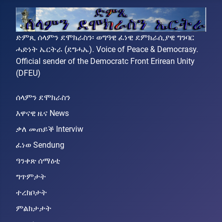
ድምጺ ሰላምን ደሞክራስን፡ ወግዓዊ ፈነዊ ደምክራሲያዊ ግንባር
ሓድነት ኤርትራ (ደግሓኤ). Voice of Peace & Democrasy.
Official sender of the Democratc Front Erirean Unity
(DFEU)
ሰላምን ደሞክራስን
እዋናዊ ዜና News
ቃለ መጠይቕ Interviw
ፈነወ Sendung
ዓንቀጽ ሰማዕቲ
ግጥምታት
ተረክቦታት
ምልክታታት