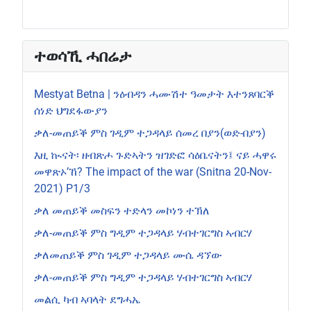
ተወሳኺ ሓበሬታ
Mestyat Betna | ንዕብዳን ሓሙሽተ ዓመታት እተንጸባርቕ
ሰነድ ህግደፋውያን
ቃለ-መጠይቕ ምስ ገዲም ተጋዳላይ ሰመረ በያን(ወድ-በያን)
እዚ ኲናት፡ ዘብጽሖ ጉድኣትን ዝገድፎ ሳዕቤናትን፤ ናይ ሓዋሩ
መዋጽኦ’ኸ? The impact of the war (Snitna 20-Nov-
2021) P1/3
ቃለ መጠይቕ መስፍን ተድላን መኮነን ተኽለ
ቃለ-መጠይቕ ምስ ግዲም ተጋዳላይ ሃብተገርግስ ኣብርሃ
ቃለመጠይቕ ምስ ገዲም ተጋዳላይ ሙሴ ዳኘው
ቃለ-መጠይቕ ምስ ግዲም ተጋዳላይ ሃብተገርግስ ኣብርሃ
መልሲ ካብ ኣባላት ደግሓኤ